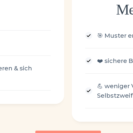
Me
🎯 Muster 
❤️ sichere
ren & sich
💪 weniger 
Selbstzweif