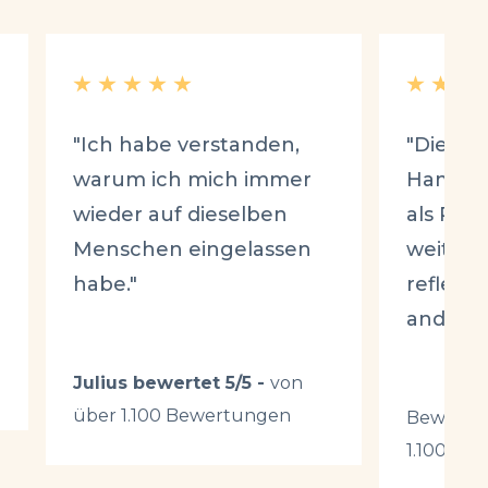
"Ich habe verstanden,
"Die Fr
warum ich mich immer
Hammer
wieder auf dieselben
als Paar
Menschen eingelassen
weiter 
habe."
reflekt
anders.
Julius bewertet 5/5 -
von
über 1.100 Bewertungen
Bewertet 
1.100 Be