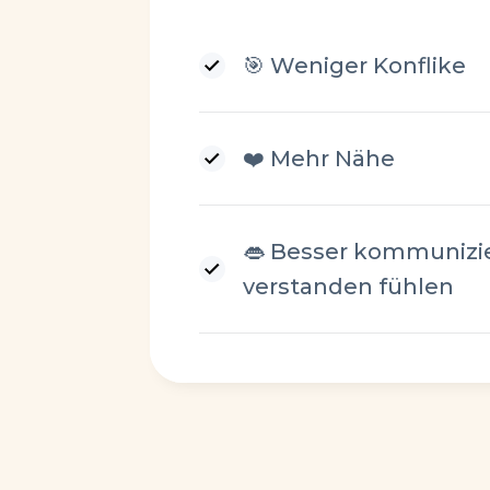
🎯 Weniger Konflike
❤️ Mehr Nähe
👄 Besser kommunizie
verstanden fühlen