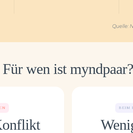
Quelle: 
Für wen ist myndpaar
EN
BEIM 
Konflikt
Wenig